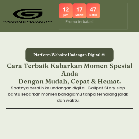
12
17
47
Jam
Menit
Detik
Promo terbatas!
Platform Website Undangan Digital #1
Cara Terbaik Kabarkan Momen Spesial
Anda
Dengan Mudah, Cepat & Hemat.
Saatnya beralih ke undangan digital. Galipat Story siap
bantu sebarkan momen bahagiamu tanpa terhalang jarak
dan waktu.